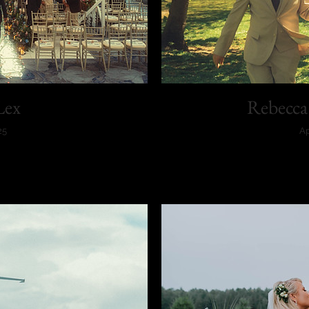
Lex
Rebecca
25
Ap