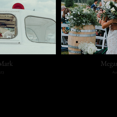
Mark
Mega
023
Au