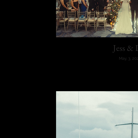
Jess & 
May, 3, 20